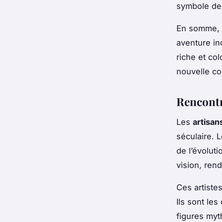
symbole de 
En somme, v
aventure in
riche et co
nouvelle co
Rencontre
Les
artisan
séculaire. L
de l’évoluti
vision, ren
Ces artiste
Ils sont le
figures myt