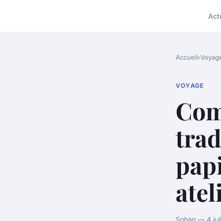
Act
Accueil
›
Voyag
VOYAGE
Com
trad
pap
atel
Sohan — 4 jui