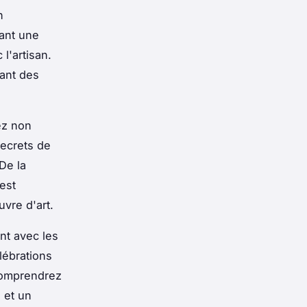
n
rant une
l'artisan.
lant des
ez non
secrets de
De la
est
vre d'art.
nt avec les
lébrations
comprendrez
 et un