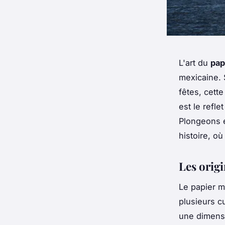
L'art du
pap
mexicaine. 
fêtes, cett
est le refle
Plongeons e
histoire, où
Les orig
Le papier m
plusieurs 
une dimensi