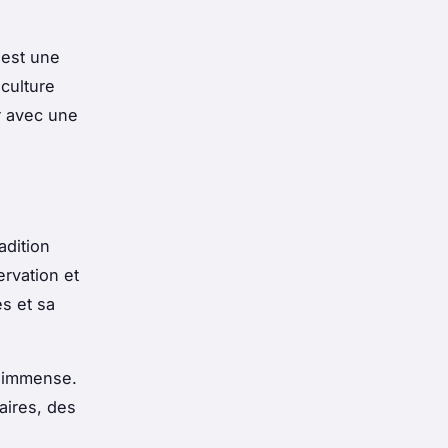
 est une
culture
r avec une
adition
ervation et
es et sa
t immense.
aires, des