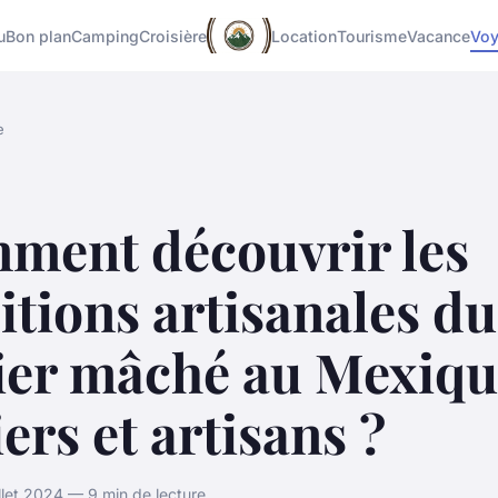
u
Bon plan
Camping
Croisière
Location
Tourisme
Vacance
Vo
e
ment découvrir les
itions artisanales du
ier mâché au Mexiqu
iers et artisans ?
llet 2024 — 9 min de lecture