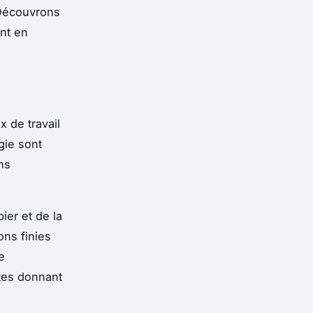
 Découvrons
nt en
 de travail
gie sont
ns
ier et de la
ns finies
e
rtes donnant