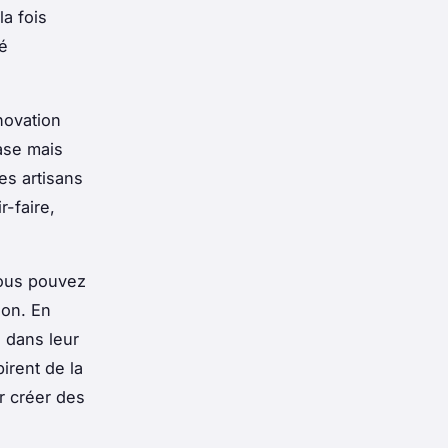
la fois
té
novation
ase mais
es artisans
r-faire,
vous pouvez
ion. En
 dans leur
irent de la
r créer des