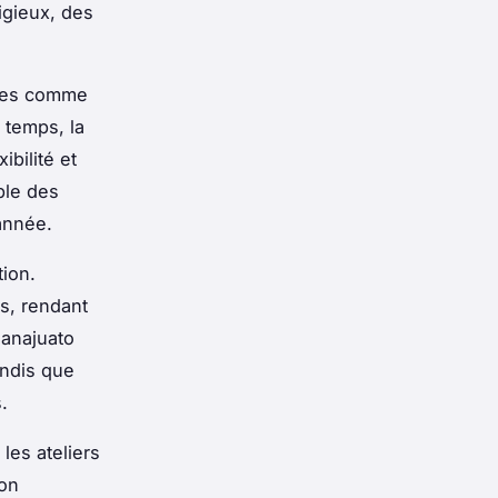
igieux, des
ires comme
 temps, la
ibilité et
ble des
’année.
tion.
s, rendant
uanajuato
andis que
.
les ateliers
non