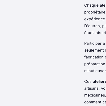
Chaque atel
propriétaire
expérience 
D'autres, p
étudiants e
Participer 
seulement l
fabrication
préparation
minutieusem
Ces
atelier
artisans, v
mexicaines,
comment cet