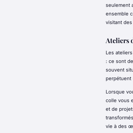
seulement a
ensemble c
visitant de
Ateliers 
Les atelier
: ce sont d
souvent situ
perpétuent 
Lorsque vou
colle vous 
et de proje
transformés
vie à des œ