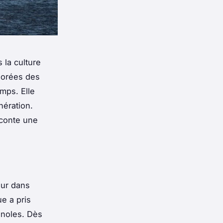
 la culture
lorées des
mps. Elle
nération.
aconte une
our dans
ue a pris
gnoles. Dès