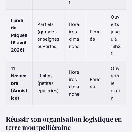
t
Ouv
Lundi
Partiels
Hora
erts
de
(grandes
ires
Ferm
jusq
Pâques
enseignes
dima
és
u’à
(6 avril
ouvertes)
nche
13h3
2026)
0
11
Ouv
Hora
Novem
Limités
erts
ires
Ferm
bre
(petites
le
dima
és
(Armist
épiceries)
mati
nche
ice)
n
Réussir son organisation logistique en
terre montpelliéraine