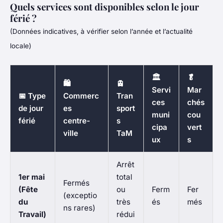
Quels services sont disponibles selon le jour
férié ?
(Données indicatives, à vérifier selon l’année et l’actualité
locale)
🏛️
🥬
🛍️
🚊
Servi
Mar
📅 Type
Commerc
Tran
ces
chés
de jour
es
sport
muni
cou
férié
centre-
s
cipa
vert
ville
TaM
ux
s
Arrêt
1er mai
total
Fermés
(Fête
ou
Ferm
Fer
(exceptio
du
très
és
més
ns rares)
Travail)
rédui